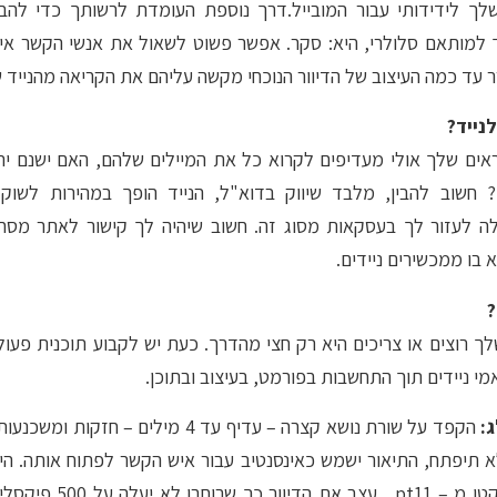
לך לידידותי עבור המובייל.דרך נוספת העומדת לרשותך כדי להב
 למותאם סלולרי, היא: סקר. אפשר פשוט לשאול את אנשי הקשר אי
ר עד כמה העיצוב של הדיוור הנוכחי מקשה עליהם את הקריאה מהנייד 
נייד?
אים שלך אולי מעדיפים לקרוא כל את המיילים שלהם, האם ישנם יתר
? חשוב להבין, מלבד שיווק בדוא"ל, הנייד הופך במהירות לשוק
ולה לעזור לך בעסקאות מסוג זה. חשוב שיהיה לך קישור לאתר מסחר
בו ממכשירים ניידים.
?
ך רוצים או צריכים היא רק חצי מהדרך. כעת יש לקבוע תוכנית פעו
מי ניידים תוך התחשבות בפורמט, בעיצוב ובתוכן.
:
הקפד על שורת נושא קצרה – עדיף עד 4 מילים –
א תיפתח, התיאור ישמש כאינסנטיב עבור איש הקשר לפתוח אותה. הימ
זה לזה, גופנים – לא קטן מ 