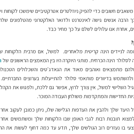
משאבים חשובים כדי להפיק ניוזלטרים אטרקטיביים שימשכו לקוחות ויג
ך הרבה אנשים גישה לאינטרנט ולדואר האלקטרוני מהטלפונים של
ורים, אחרת אנו עלולים לשלם על כך מחיר כבד.
?
מה לניידים הינה קריטית מלאחרים. למשל, אם מרבית הלקוחות ש
לסלולר הינה הכרחית. מותגי היוקרה היו בין המאמצים הראשונים של
ה
להם מתמצאים ואוהבים מאוד את הגאדג'טים והשכלולים הטכנולוג
ולהשתמש בדיוורים מותאמי סלולר להתייעלות בערוצים החברתיים
הגיל השלישי למשל, אין צורך לרוץ, אפשר גם ללכת, ולפגוש את הקהל 
יות החדישות והמתקדמות משולחן העבודה המוכר.
שם ניתן למצוא תובנות רבות לגבי האופן שבו הלקוחות שלך ומשתמשים אח
עי בו נעזרים רוב הגולשים שלך, תדע עד כמה דחוף לעשות את ה