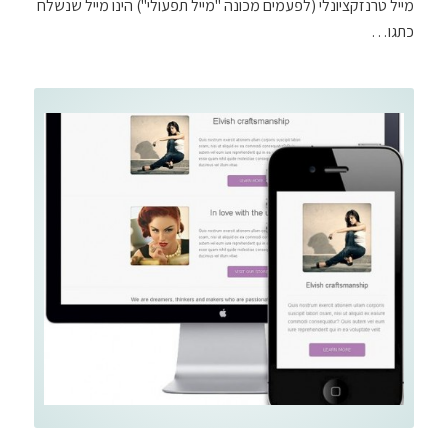
מייל טרנזקציונלי (לפעמים מכונה "מייל תפעולי") הינו מייל שנשלח
כתגו…