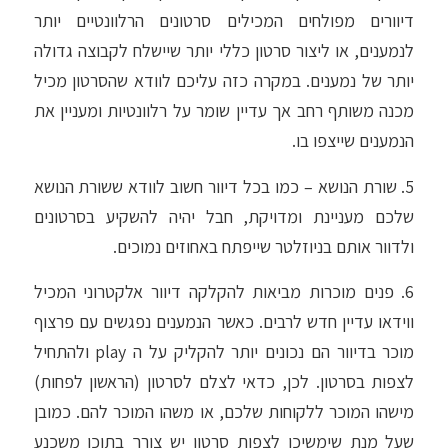
דיוורים מפולחים המכילים סרטונים הרלוונטיים יותר
לנמענים, או ליצור סרטון כללי יותר שיישלח לקבוצה גדולה
יותר של נמענים. במקרה כזה עליכם לוודא שהסרטון מכיל
מכנה משותף רחב אך עדיין שומר על רלוונטיות ומעניין את
הנמענים שייצפו בו.
5. שורת הנושא – כמו בכל דיוור חשוב לוודא ששורת הנושא
שלכם מעניינת ומדויקת, חבל יהיה להשקיע בסרטונים
ולדוור אותם בניוזלטר שייפתח באחוזים נמוכים.
6. פנים מוכרות מביאות להקלקה דיוור אלקטרוני המכיל
ווידאו עדיין חדש לרבים. כאשר הנמענים נפגשים עם פרצוף
מוכר בדיוור הם נכונים יותר להקליק על ה play ולהתחיל
לצפות בסרטון. לכן, כדאי לצלם לסרטון (הראשון לפחות)
מישהו המוכר ללקוחות שלכם, או משהו המוכר להם. כמובן
שעל מנת שימשיכו לצפות סרטון יש צורך בתוכן משכנע