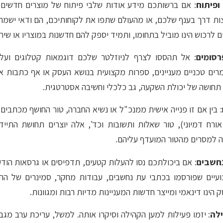
ופיתוח
: אם ברשותכם מידע אודות שלבי פיתוח של מוצרים חדשים, ט
ות דרך בענף שלכם, או מהעולם שתפו את לקוחותיכם, הם ודאי ישמח
ם לרכוש הינו מוביל בתחומו, ותמיד יספק להם חדשנות במוצריו או שירו
רסומים
: אל תהססו לצרף לניוזלטר שלכם דוגמאות קטלוגים ועלונ
רים טכניים מעניינים, ספרות מקצועית בנושא העסק או אף כתבות או
 תחושה של יכולת השקעה, גב כלכלי וחשיבה אסטרטגית.
: בין אם זו פנייה אישית ממנכ"ל או נשיא החברה, טור החושף מכתבים
 אורח דמיוני), טור שאלות ותשובות וכד', אלה יוצרים תחושת התיי
ייה למסרים מהטור המועדף עליהם.
נחשבים
: אם ביכולתכם נסו להעלות קטעים, תדפיסים או גרסאות הודע
עיים שפורסמו בכתבי עת נחשבים, עבודות מחקר, סמינרים של החבר
ינו דינאמי ומייצר חדשות המעניינות מדיות רבות ומגוונות.
לה
: יזמו פעילות למען הקהילה וסיקרו אותה. למשל, עריכת ערב מגב