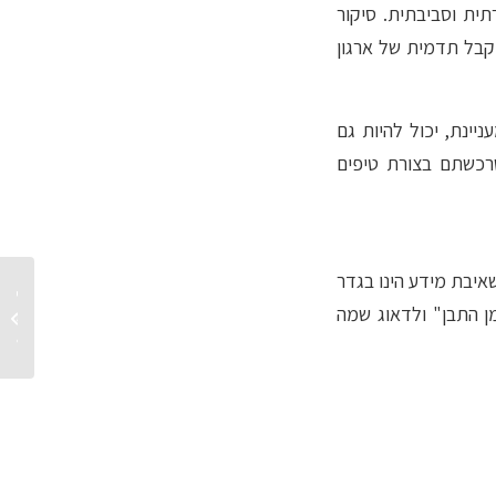
תית וסביבתית. סיקור
יקבל תדמית של ארגון
יינת, יכול להיות גם
שרכשתם בצורת טיפים
שאיבת מידע הינו בגדר
זיהוי ש
ן התבן" ולדאוג שמה
סיווג ה
כדואר זב