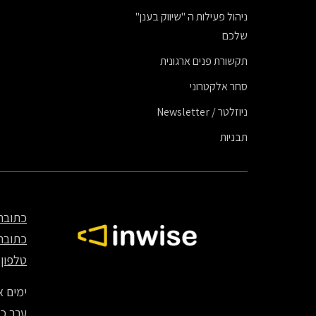
ניהול פעילות ה "שיווק בענן"
שלכם
תקשורת פנים ארגונית
סחר אלקטרוני
ניוזלטר / Newsletter
תבניות
כתובת
כתובת
טלפון
70
ימים א' – ה' – 8:00
ערב כיפ