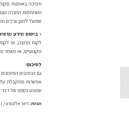
תמיכה באומנות מקומית
השתתפות החברה ועובדי
שפועל למען ערכים נוס
•
ביסוס מידע מראיונ
לקוח מרוצה, או לקוח
מקצועיים, או מאמר מקצ
לסיכום:
גם הכותבים המיומנים ו
כיצד תוכן המכתב האלקטרוני
אפשרות מתקבלת על הד
משפיע על סיווגו כדואר
זבל...
שמגיע בסופו של דבר לל
תגיות:
דיוור אלקטרוני
,
ני