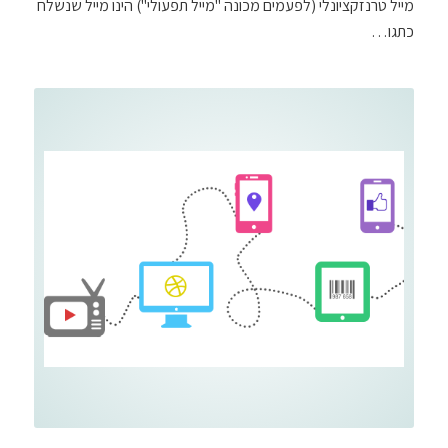
מייל טרנזקציונלי (לפעמים מכונה "מייל תפעולי") הינו מייל שנשלח
כתגו…