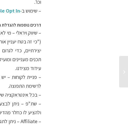
וכו'.
– שימוש ב-
le Opt In
דרכים נוספות להגדלת 
– שיווק ויראלי – מי
("כי זה בטח יעניין 
יצירתיים, כדי לגרו
תכנים מעניינים ומועי
עידוד מצידנו.
שיווק ישיר באמצעות מדיה
דיגיטאלית
– פניית לקוחות – יש
לרשימת התפוצה.
– בכל אינטראקציה שיו
– שת"פ – ניתן לבצע 
ולהציע לו כחלר מהדיו
– Affiliate – ניתן לתגמל עבור הפניות של נמענים להרשמה לניוזלטר.