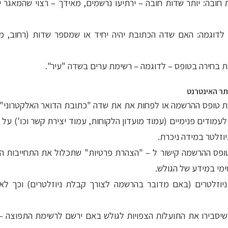
ת חובה: יותר שדות חובה – ירתיעו נרשמים, מאידך – רצוי שהמאגר י
לדוגמה: האם שדה הכתובת יהיה יחיד או שמספר שדות (רחוב, מספר
ת בחירה בטופס – לדוגמה – רשימת ערים בשדה "עיר".
ר האינטרנט
ת טופס ההרשמה או לפחות את את שדה "כתובת הדואר האלקטרוני"
לעמודים פנימיים (עמוד מועדון הלקוחות, עמוד יצירת קשר וכו') ע
וזלטר במידה ניכרת.
ופס ההרשמה קישור ל – "הצהרת פרטיות" שתכלול את התחייבות הא
מי במידע של הגולש.
ן ניוזלטרים (באם מדובר בהרשמה לצורך קבלת ניוזלטרים) וכך 
קו 2-3 שורות שיסבירו את התועלות הצפויות לגולש באם ירשם לרשימת התפו