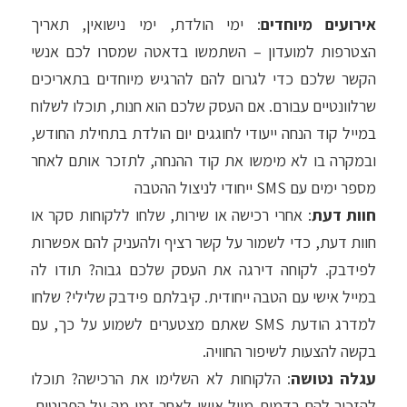
אירועים מיוחדים
: ימי הולדת, ימי נישואין, תאריך
הצטרפות למועדון – השתמשו בדאטה שמסרו לכם אנשי
הקשר שלכם כדי לגרום להם להרגיש מיוחדים בתאריכים
שרלוונטיים עבורם. אם העסק שלכם הוא חנות, תוכלו לשלוח
במייל קוד הנחה ייעודי לחוגגים יום הולדת בתחילת החודש,
ובמקרה בו לא מימשו את קוד ההנחה, לתזכר אותם לאחר
מספר ימים עם SMS ייחודי לניצול ההטבה
חוות דעת
: אחרי רכישה או שירות, שלחו ללקוחות סקר או
חוות דעת, כדי לשמור על קשר רציף ולהעניק להם אפשרות
לפידבק. לקוחה דירגה את העסק שלכם גבוה? תודו לה
במייל אישי עם הטבה ייחודית. קיבלתם פידבק שלילי? שלחו
למדרג הודעת SMS שאתם מצטערים לשמוע על כך, עם
בקשה להצעות לשיפור החוויה.
עגלה נטושה
: הלקוחות לא השלימו את הרכישה? תוכלו
להזכיר להם בדמות מייל אישי לאחר זמן מה על הפריטים,