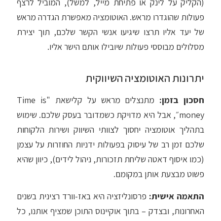
(הקליק על לינק או פתיחת מייל, למשל), המוביל לרצף
פעולות שהוגדרו מראש. האוטומציה מאפשרת הגדרה מראש
של יעד אליו תרצו שיגיעו אנשי הקשר שלכם, תוך יצירת
מסלולים מבוססי פעולות שיובילו אותם הישר אליו.
יתרונות האוטומציה השיווקית
חסכון בזמן:
מתנצלים מראש על קלישאת "Time is
money״, אבל היא מדויקת כשמדובר בעסק שלכם. שימוש
בתהליך אוטומציה יחסוך לצוותי השיווק ושירות הלקוחות
שלכם זמן רב של עיסוק בפעולות ידניות החוזרות על עצמן
(כמו איסוף דאטה שליחת תזכורות, ניהול לידים), כיוון שהיא
פשוט מבצעת אותן במקומם.
התאמה אישית:
פרסונליזציה היא באז-וורד רצינית בשנים
האחרונות, ובצדק – בתוך אוקיינוס התוכן שמציף אותנו, כל