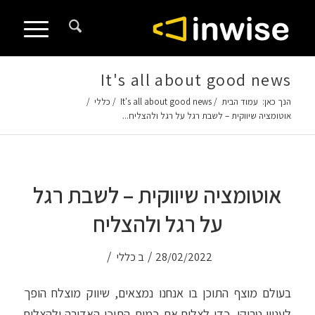
It's all about good news
הנך כאן:
עמוד הבית
/
It's all about good news
/
כללי
/
אוטומציה שיווקית – לשבת רגל על רגל ולהצליח...
אוטומציה שיווקית – לשבת רגל
על רגל ולהצליח
/
/
28/02/2022
ב
כללי
בעולם מוצף התוכן בו אנחנו נמצאים, שיווק מוצלח הופך
לעניין טריקי. כדי לצלוח את כמות התוכן האדירה ולהצליח