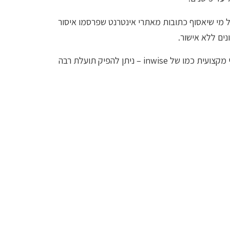
ל מי שיאסוף כתובות מאתרי אינטרנט שפרסמו איסור
נים ללא אישור.
האיסורים הקבועים בחוק האמריקאי אכן מחמירים ומרתיעים, אך בתהליך דיוור אלקטרוני נכון ובשימוש במערכת דיוור אלקטרוני מקצועית כמו של inwise – ניתן להפיק תועלת רבה