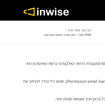
הנך כאן:
עמוד הבית
/
CAN SPAM – חוק האנטי ספאם האמריקאי
הגולש האמריקאי רגיש לדואר זבל, ולא בכדי. תופעת ה-Spam התעצמה בשנים האחרונות (הערכות מדברות על כך שמעל 60% מתעבורת הדואר האלקטרוני ברשת האינטרנט היא
אולם, לא כל הודעות הדואר האלקטרוני הן דואר זבל. חלק נכבד מההודעות מוגדרות כשיווק מורשה בדואר אלקטרוני (Permission email marketing), שהוא כלי נהדר להרחיב את
ברצון ויניב תוצאות טובות יותר.