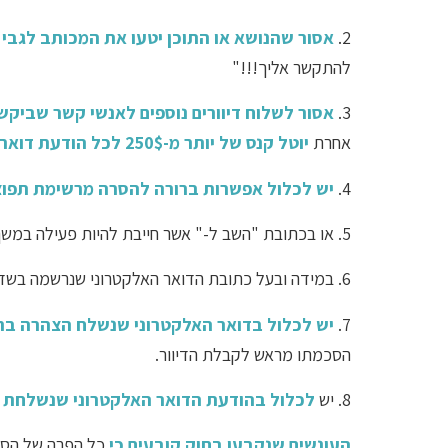
2.
אסור שהנושא או התוכן יטעו את המכותב לגבי
להתקשר אליך!!!"
3.
אסור לשלוח דיוורים נוספים לאנשי קשר שביקש
אחרת
יוטל קנס של יותר מ-250$ לכל הודעת דואר אלקטרוני שנשלחה לאותו איש קשר.
4.
יש לכלול אפשרות ברורה להסרה מרשימת תפו
5. א
ו בכתובת "השב ל-" אשר חייבת להיות פעילה במשך 30 ימים, מיום שליחת הדיוו
6. במידה ובעל כתובת הדואר האלקטרוני שנרשמה בשדה ה"השב ל-" עזב את מקום העבודה, יש לוודא שכתובתו תישאר פעילה
7.
יש לכלול בדואר האלקטרוני שנשלח הצהרה בר
הסכמתו מראש לקבלת הדיוור.
8. יש
לכלול בהודעת הדואר האלקטרוני שנשלחת כ
העונשים שנקבעו בחוק קובעים כי
כל הפרה של הסעיפים למעלה 