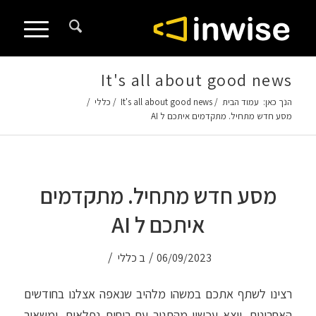
לתוכן
It's all about good news
הנך כאן:
עמוד הבית
/
It's all about good news
/
כללי
/
מסע חדש מתחיל. מתקדמים איתכם ל AI
מסע חדש מתחיל. מתקדמים
איתכם ל AI
/
/
06/09/2023
ב
כללי
רצינו לשתף אתכם במשהו מלהיב שנאפה אצלנו בחודשים
האחרונים, יוצא עכשיו מהתנור עם ריחות נפלאים, ומשאיר