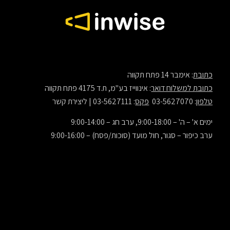
כתובת
: אימבר 14 פתח תקווה
כתובת למשלוח דואר
: אינווייז בע"מ, ת.ד 4175 פתח תקווה
טלפון
: 03-5627070
פקס
: 03-5627111 |
ליצירת קשר
ימים א' – ה' – 9:00-18:00, ערב חג – 9:00-14:00
ערב כיפור – סגור, חול מועד (סוכות/פסח) – 9:00-16:00
© 2000-2022 All Rights Reserved. inwise® is a registered trademark of inwise LTD.