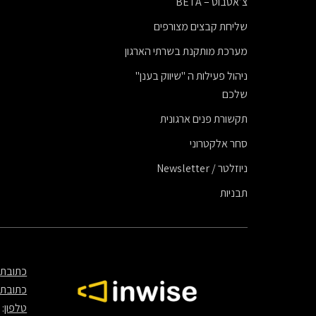
צ’אטבוט – BETA
שליחת קבצים מצורפים
מערכת מותקנת בשרתי הארגון
ניהול פעילות ה "שיווק בענן"
שלכם
תקשורת פנים ארגונית
סחר אלקטרוני
ניוזלטר / Newsletter
תבניות
כתובת
:
כתובת 
טלפון
: 03-5627070