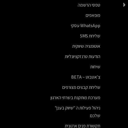
תבנית דיוור במייל – ברכה
טפסי הרשמה
לראש השנה
פופאפים
WhatsApp עסקי
שליחת SMS
אוטומציה שיווקית
הודעות טרנזקציונליות
שיחות
צ’אטבוט – BETA
שליחת קבצים מצורפים
מערכת מותקנת בשרתי הארגון
ניהול פעילות ה "שיווק בענן"
שלכם
תקשורת פנים ארגונית