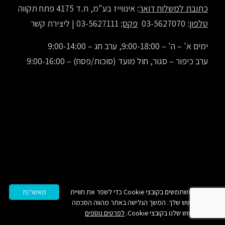
כתובת למשלוח דואר
: אינווייז בע"מ, ת.ד 4175 פתח תקווה
טלפון
: 03-5627070
פקס
: 03-5627111 |
ליצירת קשר
ימים א' – ה' – 9:00-18:00, ערב חג – 9:00-14:00
ערב כיפור – סגור, חול מועד (סוכות/פסח) – 9:00-16:00
אנו משתמשים בקובצי Cookie כדי לשפר את חוויית
מאשר/ת
השימוש שלך. המשך הגלישה באתר מהווה הסכמה
לשימוש שלנו בקובצי Cookie.
לפרטים נוספים
© 2000-2022 All Rights Reserved. inwise® is a registered trademark of inwise LTD.