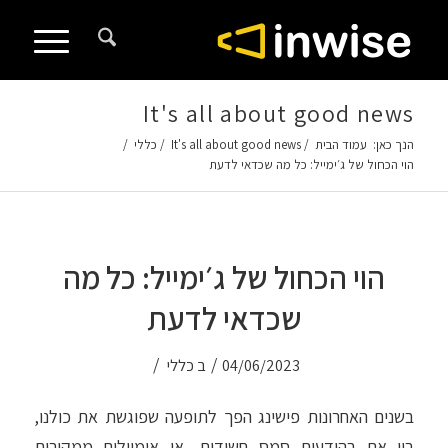
It's all about good news
הנך כאן:
עמוד הבית
/
It's all about good news
/
כללי
/
הוי הכחול של ג׳ימייל: כל מה שכדאי לדעת
הוי הכחול של ג׳ימייל: כל מה
שכדאי לדעת
/
/
04/06/2023
ב
כללי
בשנים האחרונות פישינג הפך לתופעה שפוגשת את כולנו,
בין אם בהודעות סמס חשודות, או אימיילים ממקורות