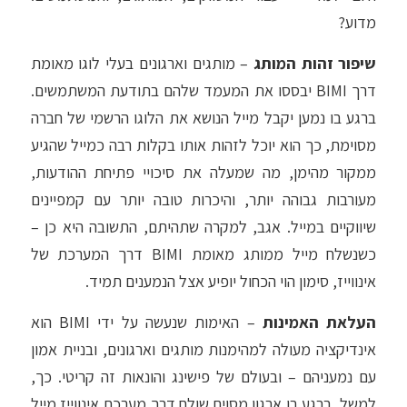
מדוע?
שיפור זהות המותג
–
מותגים וארגונים בעלי לוגו מאומת
דרך BIMI יבססו את המעמד שלהם בתודעת המשתמשים.
ברגע בו נמען יקבל מייל הנושא את הלוגו הרשמי של חברה
מסוימת, כך הוא יוכל לזהות אותו בקלות רבה כמייל שהגיע
ממקור מהימן, מה שמעלה את סיכויי פתיחת ההודעות,
מעורבות גבוהה יותר, והיכרות טובה יותר עם קמפיינים
שיווקיים במייל. אגב, למקרה שתהיתם, התשובה היא כן –
כשנשלח מייל ממותג מאומת BIMI דרך המערכת של
אינווייז, סימון הוי הכחול יופיע אצל הנמענים תמיד.
העלאת האמינות
–
האימות שנעשה על ידי BIMI הוא
אינדיקציה מעולה למהימנות מותגים וארגונים, ובניית אמון
עם נמעניהם – ובעולם של פישינג והונאות זה קריטי. כך,
למשל, ברגע בו ארגון מסוים שולח דרך מערכת אינווייז מייל