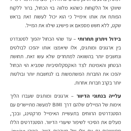
שיווקי אל הלקוחות כשהוא מלווה בוי הכחול, ברור ללקוח
הפותח את אותו אימייל כי הוא יכול לעשות זאת בראש
שקט, ללא חשש מספאם או פישינג שילוו את המייל.
בידול ויתרון תחרותי
–
עד שהוי הכחול יהפוך לסטנדרט
בין ארגונים ומותגים, אלו שיאמצו אותו יהפכו לבולטים
ונחשבים יותר בהשוואה למתחרים שלא עשו זאת. תחושת
הבטחון והאמינות לצד האקסקלוסיביות שמביא הוי הכחול
יהפכו את החברות המשתמשות בו לנחשבות יותר ובולטות
יותר בקרב חברות אחרות.
עלייה בנתוני הדיוור
– ארגונים ומותגים שעברו הליך
אימות של המיילים שלהם דרך BIMI למעשה מתיישרים עם
הסטנדרטים הרווחים בתעשיית האימייל מרקטינג, ובכך,
מעלים את הסיכוי לשיפור שיעורי הדיוור. הסטנדרטים הללו
מתיישבים גם עם אלו של מערכות דיוור, ביניהן inwise,