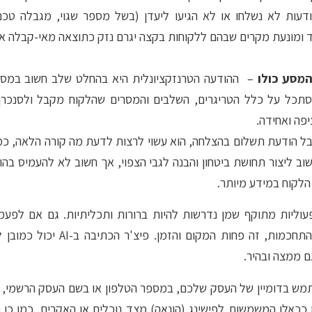
ודעות לא נשלחו או לא הגיעו ליעדן (בשל מספר שגוי, מגבלה טכנית
ומונעת מקרים שבהם ללקוחות בקצה יגרם נזק כתוצאה מאי-קבלה או
מסע כולו
– ההודעה הטרנזקציונלית היא בהחלט שלב חשוב במסע
הסתכל על כלל הטריגרים, השלבים והמסרים שהלקוח מקבל ולסנכר
יפה ואחידה.
ל הודעת תשלום בהצלחה, הוא עשוי לרצות לדעת מה קורה הלאה, כמו 
ב ליצור תחושת ביטחון והבנה לגבי הצפוי, אך חשוב לא להעמיס בהוד
הלקוח במידע מיותר.
עוליות מתוקף שמן נדרשות להיות ברורות ותכליתיות. גם אם לפעמ
משחק מילים שנון או התחכמות, זה פחות ה
גם ממצה ובהיר.
ש בדומיין של העסק שלכם, במספר הטלפון או בשם העסק הרשמי, 
ככאלו המשמשות לפישינג (הונאה) מצד נוכלים או האקרים. כמו כן 