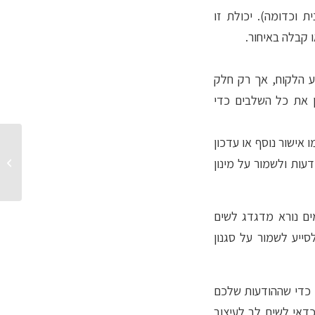
 וכדומה). יכולת זו
 קבלה באיחור.
 הלקוח, אך רק חלק
ן את כל השלבים כדי
אישור נוסף או עדכון
הנחיתה 
עות ולשמור על מינון
תבנו דף 
ים נורא מדגדג לשים
מקום והזמן. פיצ'ר הכתיבה ב-AI יכול כמובן לסייע לשמור על סגנון
כדי שההודעות שלכם
כדאי לשים לב לעיצוב