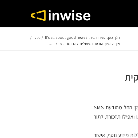
הנך כאן:
עמוד הבית
/
It's all about good news
/
כללי
/
איך להפוך הודעה תפעולית להזדמנות שיווקית...
קית
אנחנו לא בהכרח מכירים אותן בשם הזה, אבל כולנו מקבלים הודעות טרנזקציונליות כל הזמן: החל מהודעת SMS
ואפילו תזכורת לתור
ות מידע נוסף, אישור