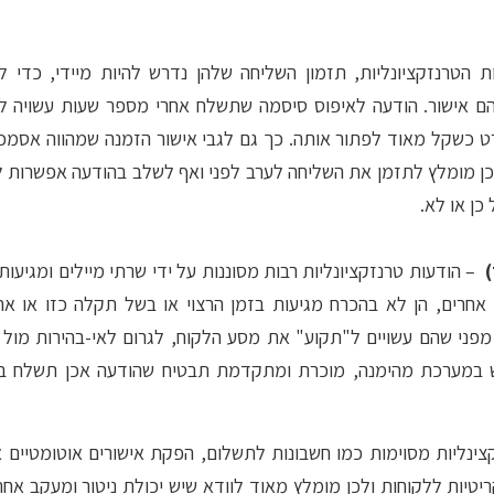
 הטרנזקציונליות, תזמון השליחה שלהן נדרש להיות מיידי, כדי ל
 אישור. הודעה לאיפוס סיסמה שתשלח אחרי מספר שעות עשויה ל
ט כשקל מאוד לפתור אותה. כך גם לגבי אישור הזמנה שמהווה אסמכ
כן מומלץ לתזמן את השליחה לערב לפני ואף לשלב בהודעה אפשרות ל
ן או לא.
– הודעות טרנזקציונליות רבות מסוננות על ידי שרתי מיילים ומגיעו
אחרים, הן לא בהכרח מגיעות בזמן הרצוי או בשל תקלה כזו או א
מפני שהם עשויים ל"תקוע" את מסע הלקוח, לגרום לאי-בהירות מו
ש במערכת מהימנה, מוכרת ומתקדמת תבטיח שהודעה אכן תשלח בפו
ינליות מסוימות כמו חשבונות לתשלום, הפקת אישורים אוטומטיים א
יטיות ללקוחות ולכן מומלץ מאוד לוודא שיש יכולת ניטור ומעקב אחר