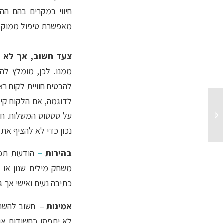
חיווי במקרים בהם הה
מאפשרת טיפול ממוקד 
צעד חשוב, אך לא ה
ממנו. לכן, מומלץ ל
להבטיח חוויית לקוח רצ
לדוגמה, אם הלקוח קיב
מקדימים תגובה לחסימה: כך
על סטטוס המשלוח. חשו
תפתרו את חידת השיווק
בוואטסאפ...
נכון כדי לא להציף את 
בהירות
–
הודעות תפ
כתיבה נעים ואישי אך 
אמינות
– חשוב להשתמ
לא יתפסו כחשודות או 