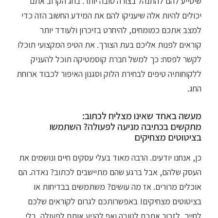
שיסייע להם להתנהל בצורה טובה יותר. בחג הקרוב אתם
יכולים להיות אלה שיעניקו להם את המידע החשוב הזה כדי
למצב אתכם כמומחים, להיחרט בזיכרון ולעודד יותר
קוראים לפנות אליכם בעת הצורך. את הטיפ המקצועי תוכלו
לקשר לפסח: כך למשל חברת קוסמטיקה תוכל להעניק
ללקוחותיה טיפים לבחירת הלוק וסגנון האיפור לכבוד ארוחת
החג.
מעשה באחד שאינו מצליח לכתוב:
מתקשים בכתיבה מניעה לפעולה? השתמשו
בציטוטים מצחיקים
כן, אנחנו יודעים. הרבה מאוד בעלי עסקים חיים ונושמים את
העסק שלהם, אבל ברגע שהם מתיישבים לכתוב? נאדה. הם
אוכלים מרורים. אז מה עושים? משתמשים בבדיחות או
בציטוטים מצחיקים! באפשרותכם לגרום לקוראים שלכם
לחייך, לזכור אתכם לטובה ואף להניע אותם לפעולה, בלי