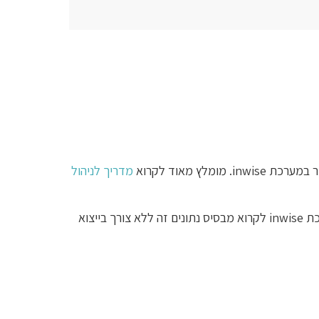
ץ מאוד לקרוא
מדריך לניהול
ניהול אנשי קשר וקבוצות (מקור חיצוני) – ארגונים שמחזיקים בסיס נתונים (SQL על גרסותיו השונות) יכולים לחבר את מערכת inwise לקרוא מבסיס נתונים זה ללא צורך בייצוא