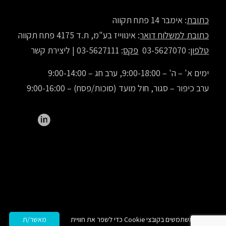
כתובת
: אימבר 14 פתח תקווה
כתובת למשלוח דואר
: אינווייז בע"מ, ת.ד 4175 פתח תקווה
טלפון
: 03-5627070
פקס
: 03-5627111 |
ליצירת קשר
ימים א' – ה' – 9:00-18:00, ערב חג – 9:00-14:00
ערב כיפור – סגור, חול מועד (סוכות/פסח) – 9:00-16:00
© 2000-2022 All Rights Reserved. inwise® is a registered trademark of inwise LTD.
אנו משתמשים בקובצי Cookie כדי לשפר את חוויית
מאשר/ת