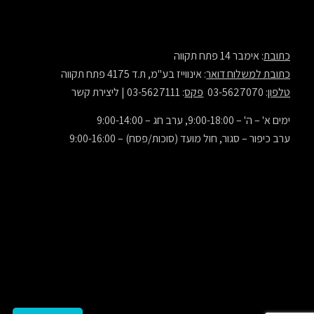
כתובת
: אימבר 14 פתח תקווה
כתובת למשלוח דואר
: אינווייז בע"מ, ת.ד 4175 פתח תקווה
טלפון
: 03-5627070
פקס
: 03-5627111 |
ליצירת קשר
ימים א' – ה' – 9:00-18:00, ערב חג – 9:00-14:00
ערב כיפור – סגור, חול מועד (סוכות/פסח) – 9:00-16:00
© 2000-2022 All Rights Reserved. inwise® is a registered trademark of inwise LTD.