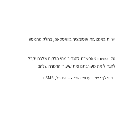
חת הודעות WhatsApp אישיות באמצעות אוטומציה בוואטסאפ, כחלק מהמסע
מערכת האוטומציה השיווקית של inwise מאפשרת להגדיר מתי הלקוח שלכם יקבל
להגדיל את מעורבתם ואת שיעורי ההמרה שלהם.
כדי להגדיל את אחוזי ההמרה, מומלץ לשלב ערוצי הפצה – אימייל, SMS ו